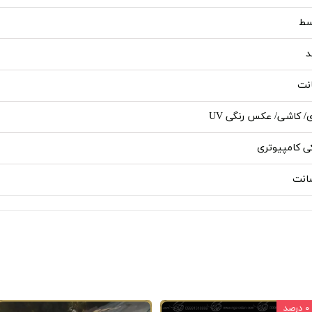
سط
د
ی/ کاشی/ عکس رنگی UV
ی کامپیوتری
۰ درصد