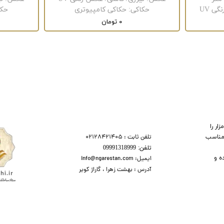
ی UV
حکاکی
:
حکاکی کامپیوتری
حکا
۰ تومان
ر را
تلفن ثابت : 02128421405
 مناسب
تلفن:​​​​ 09991318999
ه و
ایمیل: info@ngarestan.com
آدرس : بهشت زهرا ، گاراژ کویر