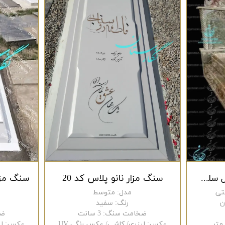
سنگ مزار مرمر سبز مدل سلطنت کد 251
سنگ مزار نانو پلاس کد 20
تی
مدل
:
متوسط
ن
رنگ
:
سفید
ضخامت سنگ
:
3 سانت
ضخ
عکس
:
لیزری/ کاشی/ عکس رنگی UV
عکس
:
ل