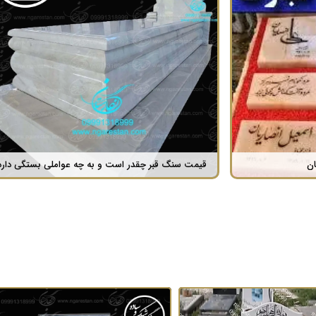
سنگ قبر جمشید مشایخی ؛ آرامگاهی برای یک اسطوره هنری