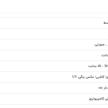
سط
 _ صورتی
ی/ کاشی/ عکس رنگی UV
ر cnc
ی کامپیوتری