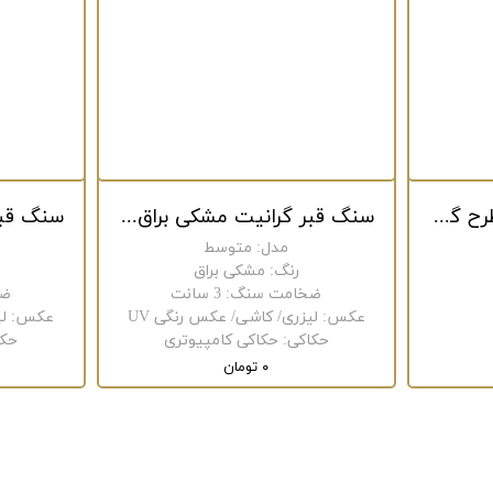
بالاسری کتیبه مشکی طرح گنبد کد 4
سنگ قبر گرانیت مشکی براق باغچه دار کد 136
مدل
:
متوسط
رنگ
:
مشکی براق
ضخامت سنگ
:
3 سانت
ضخ
عکس
:
لیزری/ کاشی/ عکس رنگی UV
عکس
:
ل
حکاکی
:
حکاکی کامپیوتری
حکا
۰ تومان