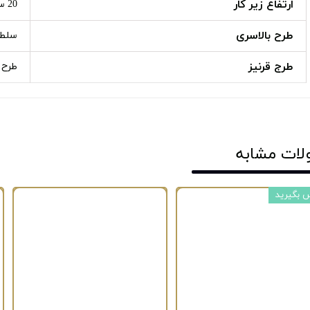
ارتفاع زیر کار
20 سانت
طرح بالاسری
سلطن
طرج قرنیز
طرح دا
لات مشابه
 بگیرید