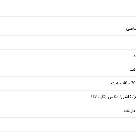
اصی
د
ی/ کاشی/ عکس رنگی UV
ر cnc