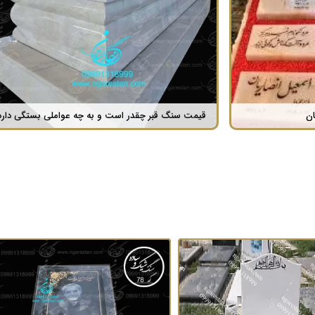
سنگ قبر جمشید مشایخی ؛ آرامگاهی برای یک اسطوره هنری