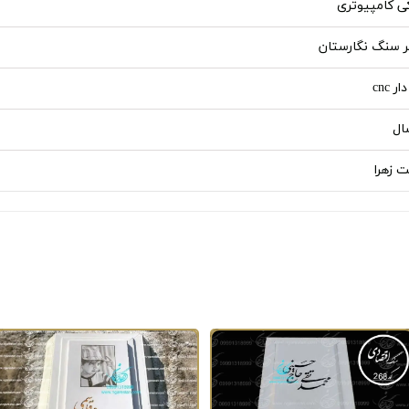
ی کامپیوتری
ر سنگ نگارستان
ر cnc
 زهرا