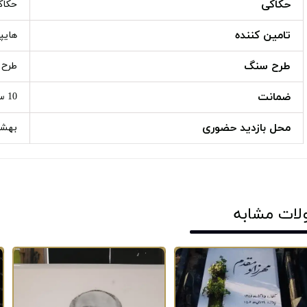
حکاکی
حکاک
تامین کننده
هایپ
طرح سنگ
طرح دا
ضمانت
10 سال
محل بازدید حضوری
بهشت
لات مشابه