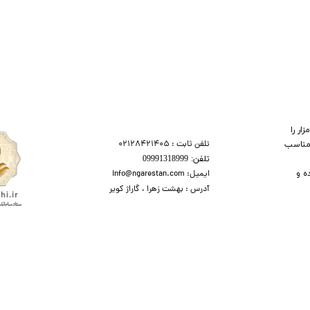
ر را
تلفن ثابت : 02128421405
 مناسب
تلفن:​​​​ 09991318999
ه و
ایمیل: info@ngarestan.com
آدرس : بهشت زهرا ، گاراژ کویر