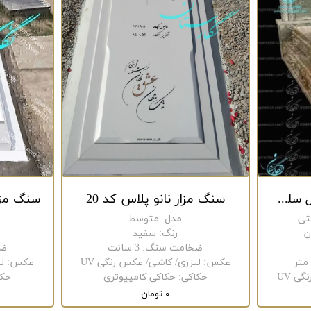
سنگ مزار مرمر سبز مدل سلطنت کد 251
سنگ مزار نانو پلاس کد 20
تی
مدل
:
متوسط
ن
رنگ
:
سفید
ضخامت سنگ
:
3 سانت
ضخ
عکس
:
لیزری/ کاشی/ عکس رنگی UV
عکس
:
ل
ی UV
حکاکی
:
حکاکی کامپیوتری
حکا
۰ تومان