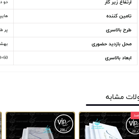
ارتفاع زیر کار
دو دست 
تامین کننده
هایپ
طرح بالاسری
پر ط
محل بازدید حضوری
بهشت
ابعاد بالاسری
60×80
لات مشابه