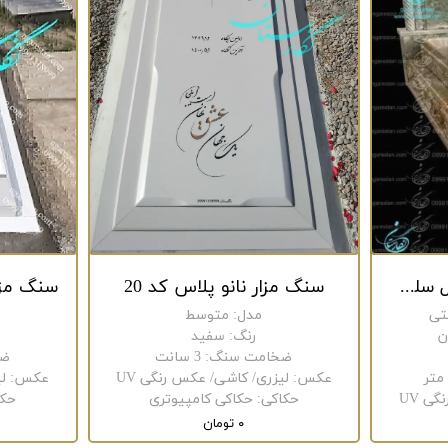
سنگ مزار مرمر سبز مدل سلطنت کد 251
سنگ مزار نانو پلاس کد 20
تی
مدل
:
متوسط
ن
رنگ
:
سفید
ضخامت سنگ
:
3 سانت
ضخ
عکس
:
لیزری/ کاشی/ عکس رنگی UV
عکس
:
ل
ی UV
حکاکی
:
حکاکی کامپیوتری
حکا
۰ تومان