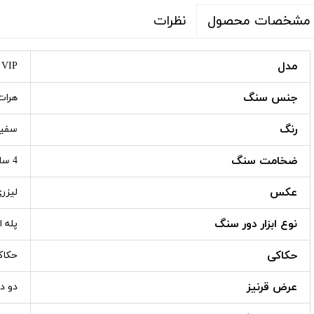
نظرات
مشخصات محصول
مدل
VIP ( اختصاصی )
جنس سنگ
هرات
رنگ
سفی
ضخامت سنگ
4 سانتی متر
عکس
لیزر
نوع ابزار دور سنگ
پله ا
حکاکی
حکاک
عرض قرنیز
دو دست 