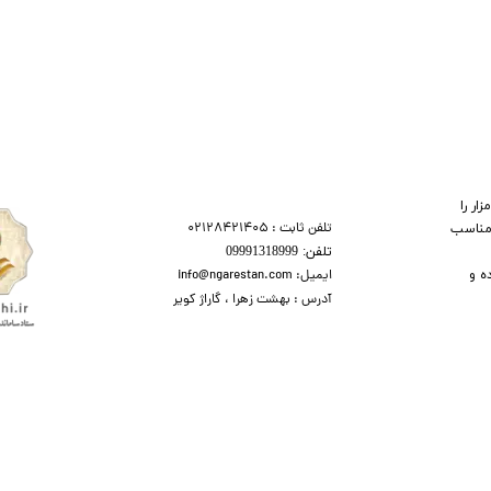
ر را
تلفن ثابت : 02128421405
 مناسب
تلفن:​​​​ 09991318999
ه و
ایمیل: info@ngarestan.com
آدرس : بهشت زهرا ، گاراژ کویر