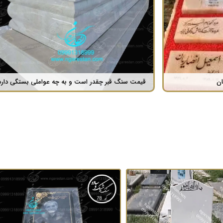
سنگ قبر جمشید مشایخی ؛ آرامگاهی برای یک اسطوره هنری