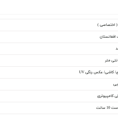
 افغانستان
د
ی/ کاشی/ عکس رنگی UV
یی
ی کامپیوتری
10 سانت