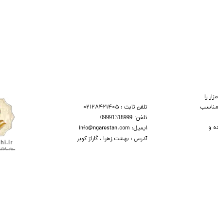
ر را
تلفن ثابت : 02128421405
 مناسب
تلفن:​​​​ 09991318999
ه و
ایمیل: info@ngarestan.com
آدرس : بهشت زهرا ، گاراژ کویر