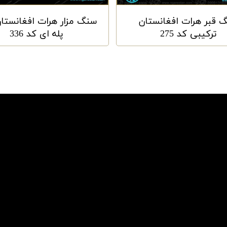
 قبر هرات افغانستان
سنگ مزار هرات افغانستا
ترکیبی کد 275
پله ای کد 336