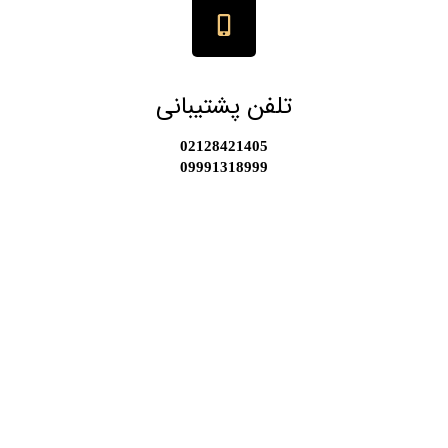
تلفن پشتیبانی
​​02128421405
​​​​​​​09991318999