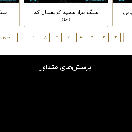
اتی
سنگ مزار سفید کریستال کد
سنگ
320
۱
۲
۳
۴
۵
۶
۷
۸
۹
۱۰
بعدی
پرسش‌های متداول