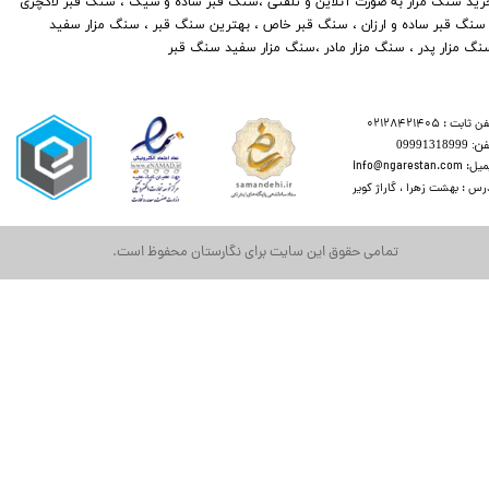
​​​​​​خرید سنگ مزار به صورت آنلاین و تلفنی ،سنگ قبر ساده و شیک ، سنگ قبر لاکچری
 سنگ قبر ساده و ارزان ، سنگ قبر خاص ، بهترین سنگ قبر ، سنگ مزار سفید
نگ مزار پدر ، سنگ مزار مادر ،سنگ مزار سفید سنگ قبر
ن ثابت : 02128421405
​​​ 09991318999
 info@ngarestan.com
رس : بهشت زهرا ، گاراژ کویر
تمامی حقوق این سایت برای نگارستان محفوظ است.