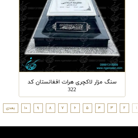
سنگ مزار لاکچری هرات افغانستان کد
322
۱
۲
۳
۴
۵
۶
۷
۸
۹
۱۰
بعدی