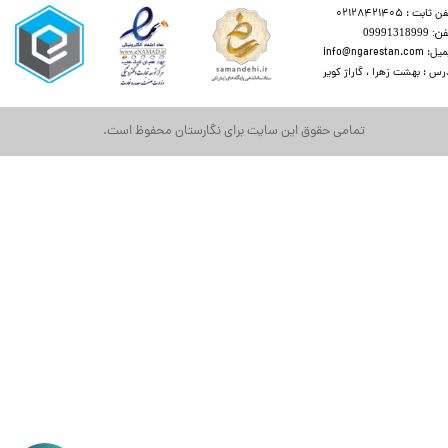
ن ثابت : 02128421405
​​​ 09991318999
 info@ngarestan.com
رس : بهشت زهرا ، گاراژ کویر
تمامی حقوق این سایت برای نگارستان محفوظ است.