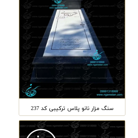
سنگ مزار نانو پلاس ترکیبی کد 237