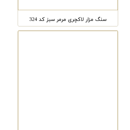
سنگ مزار لاکچری مرمر سبز کد 324