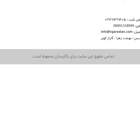
ن ثابت : 02128421405
​​​ 09991318999
 info@ngarestan.com
رس : بهشت زهرا ، گاراژ کویر
تمامی حقوق این سایت برای نگارستان محفوظ است.