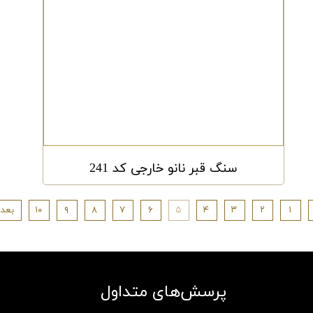
سنگ قبر نانو خارجی کد 241
۱
۲
۳
۴
۵
۶
۷
۸
۹
۱۰
بعد
پرسش‌های متداول